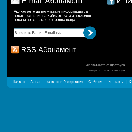
E-mail Абонамент
ИПИ
Ако желаете да получавате информация за 
новите заглавия на Библиотеката и последни 
новини по вашата електронна поща
RSS Абонамент
Библиотеката съществува
с подкрепата на фондация
Начало
|
За нас
|
Каталог и Резервация
|
Събития
|
Контакти
|
К