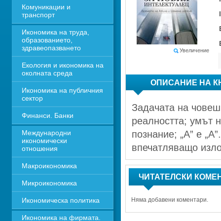
Комуникации и 
транспорт
Икономика на труда, 
образованието, 
здравеопазването
Увеличение
Екология и икономика на 
околната среда
ОПИСАНИЕ НА К
Икономика на публичния 
сектор
Задачата на човешк
Финанси. Банки
реалността; умът н
Международни 
познание; „А” е „А
икономически 
впечатляващо изло
отношения
Макроикономика
ЧИТАТЕЛСКИ КОМЕ
Микроикономика
Икономическа политика
Няма добавени коментари.
Икономика на фирмата. 