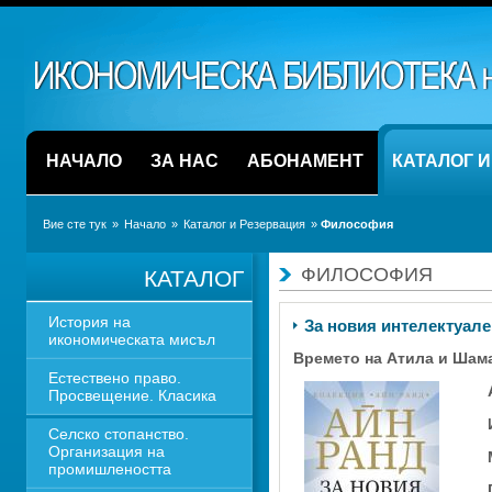
НАЧАЛО
ЗА НАС
АБОНАМЕНТ
КАТАЛОГ 
Вие сте тук
» 
Начало
» 
Каталог и Резервация
» 
Философия
ФИЛОСОФИЯ
КАТАЛОГ
История на 
За новия интелектуале
икономическата мисъл
Времето на Атила и Шама
Естествено право. 
Просвещение. Класика
Селско стопанство. 
Организация на 
промишлеността