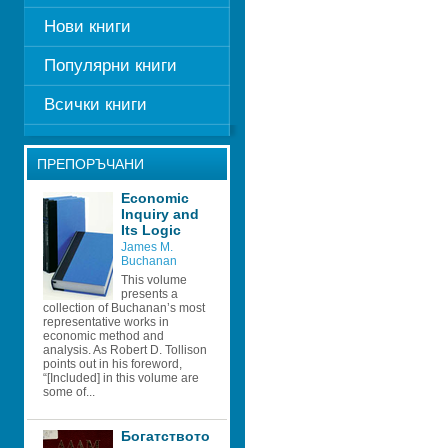
Нови книги
Популярни книги
Всички книги
ПРЕПОРЪЧАНИ
Economic 
Inquiry and 
Its Logic
James M. 
Buchanan
This volume 
presents a 
collection of Buchanan’s most 
representative works in 
economic method and 
analysis. As Robert D. Tollison 
points out in his foreword, 
“[Included] in this volume are 
some of...
Богатството 