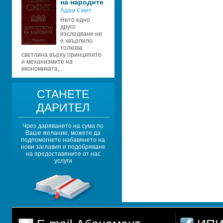
на народите
Адам Смит
Нито едно 
друго 
изследване не 
е хвърлило 
толкова 
светлина върху принципите 
и механизмите на 
икономиката,...
СТАНЕТЕ 
ДАРИТЕЛ
Чрез даряването на сума по 
Ваше желание, можете да 
подпомогнете набавянето на 
нови заглавия и подобряване 
на предоставяните от нас 
услуги