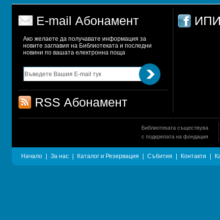
E-mail Абонамент
ИПИ
Ако желаете да получавате информация за 
новите заглавия на Библиотеката и последни 
новини по вашата електронна поща
RSS Абонамент
Библиотеката съществува
с подкрепата на фондация
Начало
|
За нас
|
Каталог и Резервация
|
Събития
|
Контакти
|
К