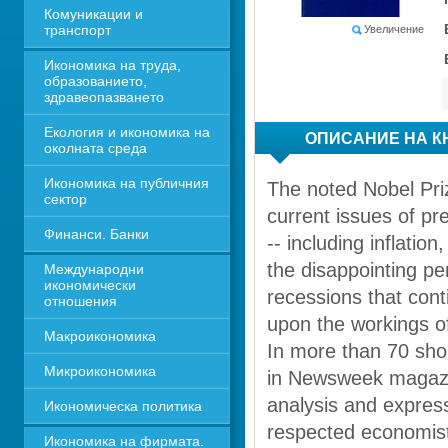
Комуникации и 
транспорт
Увеличение
Икономика на труда, 
образованието, 
здравеопазването
Екология и икономика на 
ОПИСАНИЕ НА К
околната среда
Икономика на публичния 
The noted Nobel Priz
сектор
current issues of pr
Финанси. Банки
-- including inflatio
the disappointing pe
Международни 
икономически 
recessions that cont
отношения
upon the workings of
Макроикономика
In more than 70 shor
Микроикономика
in Newsweek magazin
analysis and expres
Икономическа политика
respected economist 
Икономика на фирмата. 