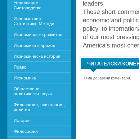
leaders.
Управление. 
Счетоводство
These short comment
Иконометрия. 
economic and politic
Статистика. Методи
policy, to internati
Икономическо развитие
of our most pressing
America's most cher
Икономики в преход
Икономическа история
ЧИТАТЕЛСКИ КОМЕ
Право
Икономика 
Няма добавени коментари.
Обществено-
политически науки
Философия, психология, 
религия
История
Философия