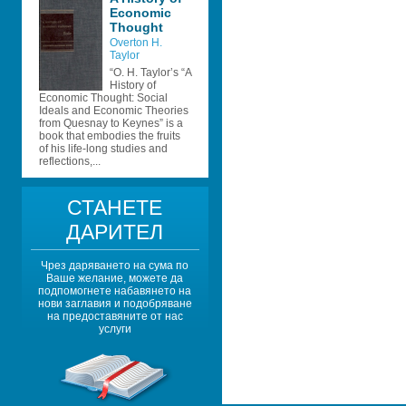
Economic 
Thought
Overton H. 
Taylor
“O. H. Taylor’s “A 
History of 
Economic Thought: Social 
Ideals and Economic Theories 
from Quesnay to Keynes” is a 
book that embodies the fruits 
of his life-long studies and 
reflections,...
СТАНЕТЕ 
ДАРИТЕЛ
Чрез даряването на сума по 
Ваше желание, можете да 
подпомогнете набавянето на 
нови заглавия и подобряване 
на предоставяните от нас 
услуги