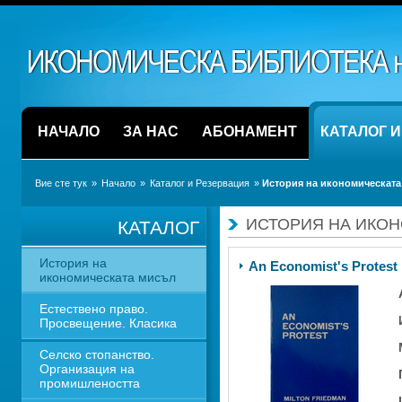
НАЧАЛО
ЗА НАС
АБОНАМЕНТ
КАТАЛОГ 
Вие сте тук
» 
Начало
» 
Каталог и Резервация
» 
История на икономическата
ИСТОРИЯ НА ИКО
КАТАЛОГ
История на 
An Economist's Protest
икономическата мисъл
Естествено право. 
Просвещение. Класика
Селско стопанство. 
Организация на 
промишлеността