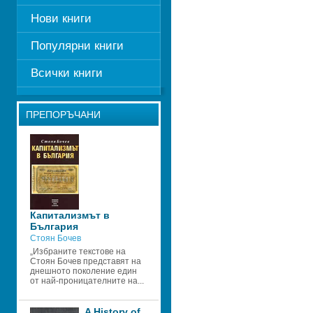
Нови книги
Популярни книги
Всички книги
ПРЕПОРЪЧАНИ
Капитализмът в 
България
Стоян Бочев
„Избраните текстове на 
Стоян Бочев представят на 
днешното поколение един 
от най-проницателните на...
A History of 