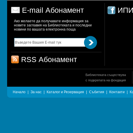
E-mail Абонамент
ИПИ
Ако желаете да получавате информация за 
новите заглавия на Библиотеката и последни 
новини по вашата електронна поща
RSS Абонамент
Библиотеката съществува
с подкрепата на фондация
Начало
|
За нас
|
Каталог и Резервация
|
Събития
|
Контакти
|
К