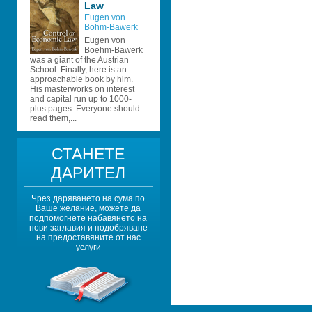
Law
Eugen von 
Böhm-Bawerk 
Eugen von 
Boehm-Bawerk 
was a giant of the Austrian 
School. Finally, here is an 
approachable book by him. 
His masterworks on interest 
and capital run up to 1000-
plus pages. Everyone should 
read them,...
СТАНЕТЕ 
ДАРИТЕЛ
Чрез даряването на сума по 
Ваше желание, можете да 
подпомогнете набавянето на 
нови заглавия и подобряване 
на предоставяните от нас 
услуги