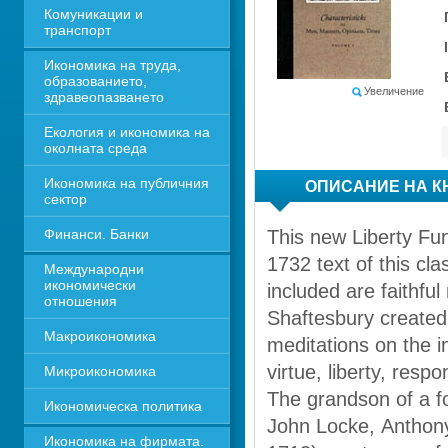
Комуникации и 
транспорт
Икономика на труда, 
образованието, 
Увеличение
здравеопазването
Екология и икономика на 
околната среда
Икономика на публичния 
ОПИСАНИЕ НА К
сектор
Финанси. Банки
This new Liberty Fun
1732 text of this cla
Международни 
икономически 
included are faithful
отношения
Shaftesbury created t
Макроикономика
meditations on the i
virtue, liberty, respo
Микроикономика
The grandson of a fo
Икономическа политика
John Locke, Anthony
Икономика на фирмата. 