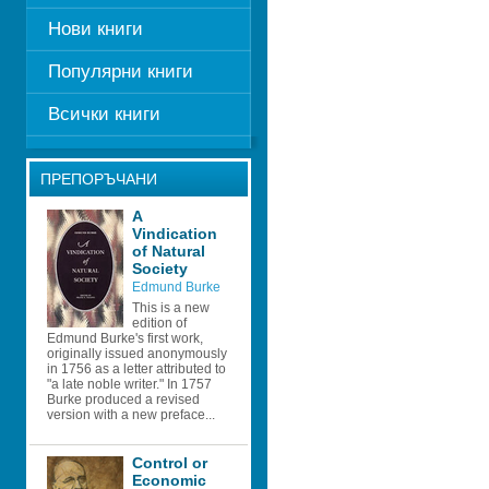
Нови книги
Популярни книги
Всички книги
ПРЕПОРЪЧАНИ
A 
Vindication 
of Natural 
Society
Edmund Burke
This is a new 
edition of 
Edmund Burke's first work, 
originally issued anonymously 
in 1756 as a letter attributed to 
"a late noble writer." In 1757 
Burke produced a revised 
version with a new preface...
Control or 
Economic 