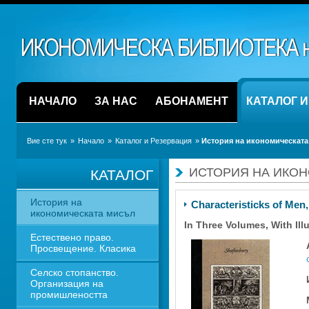
НАЧАЛО
ЗА НАС
АБОНАМЕНТ
КАТАЛОГ 
Вие сте тук
» 
Начало
» 
Каталог и Резервация
» 
История на икономическата
ИСТОРИЯ НА ИКО
КАТАЛОГ
История на 
Characteristicks of Men
икономическата мисъл
In Three Volumes, With Illu
Естествено право. 
Просвещение. Класика
Селско стопанство. 
Организация на 
промишлеността