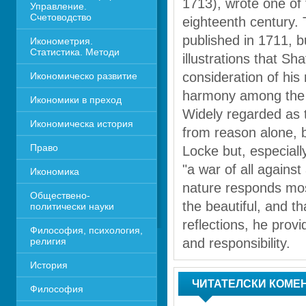
1713), wrote one of t
Управление. 
Счетоводство
eighteenth century. T
published in 1711, b
Иконометрия. 
Статистика. Методи
illustrations that Sh
consideration of his 
Икономическо развитие
harmony among the a
Икономики в преход
Widely regarded as th
Икономическа история
from reason alone, b
Право
Locke but, especially
"a war of all against
Икономика 
nature responds most
Обществено-
the beautiful, and th
политически науки
reflections, he provi
Философия, психология, 
религия
and responsibility.
История
ЧИТАТЕЛСКИ КОМЕ
Философия