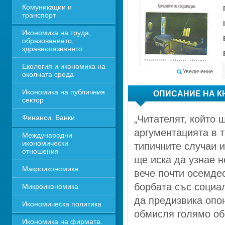
Комуникации и 
транспорт
Икономика на труда, 
образованието, 
здравеопазването
Екология и икономика на 
Увеличение
околната среда
Икономика на публичния 
ОПИСАНИЕ НА К
сектор
Финанси. Банки
„Читателят, който 
аргументацията в т
Международни 
икономически 
типичните случаи и
отношения
ще иска да узнае не
Макроикономика
вече почти осемдес
борбата със социал
Микроикономика
да предизвика опон
Икономическа политика
обмисля голямо об
Икономика на фирмата. 