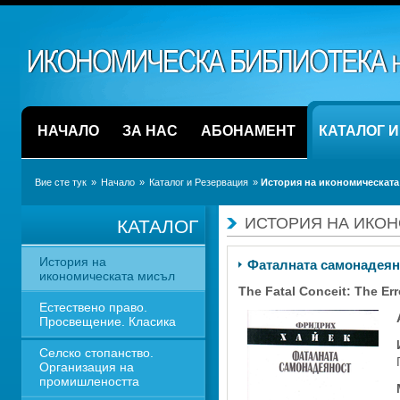
НАЧАЛО
ЗА НАС
АБОНАМЕНТ
КАТАЛОГ 
Вие сте тук
» 
Начало
» 
Каталог и Резервация
» 
История на икономическата
ИСТОРИЯ НА ИКО
КАТАЛОГ
История на 
Фаталната самонадеян
икономическата мисъл
The Fatal Conceit: The Err
Естествено право. 
Просвещение. Класика
Селско стопанство. 
Организация на 
промишлеността