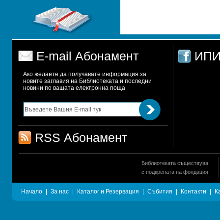
E-mail Абонамент
ИПИ
Ако желаете да получавате информация за 
новите заглавия на Библиотеката и последни 
новини по вашата електронна поща
RSS Абонамент
Библиотеката съществува
с подкрепата на фондация
Начало
|
За нас
|
Каталог и Резервация
|
Събития
|
Контакти
|
К