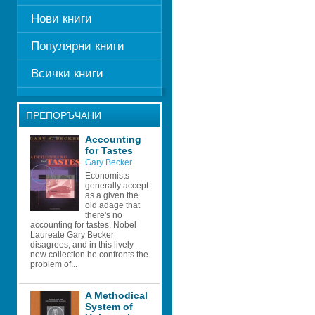
Нови книги
Популярни книги
Всички книги
ПРЕПОРЪЧАНИ
Accounting 
for Tastes
Gary Becker
Economists 
generally accept 
as a given the 
old adage that 
there's no 
accounting for tastes. Nobel 
Laureate Gary Becker 
disagrees, and in this lively 
new collection he confronts the 
problem of...
A Methodical 
System of 