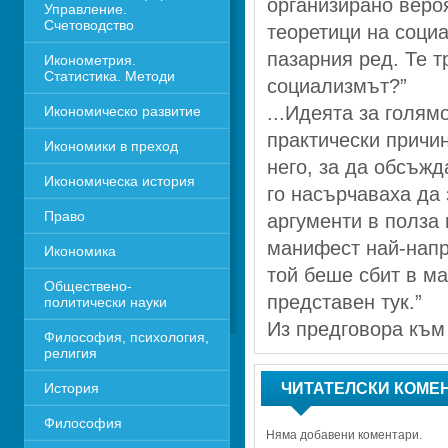
организирано вероя
Управление. 
Счетоводство
теоретици на соци
пазарния ред. Те т
Иконометрия. 
Статистика. Методи
социализмът?”
...Идеята за голям
Икономическо развитие
практически причин
Икономики в преход
него, за да обсъжда
Икономическа история
го насърчаваха да
Право
аргументи в полза 
манифест най-напре
Икономика 
той беше сбит в ма
Обществено-
представен тук.”
политически науки
Из предговора към к
Философия, психология, 
религия
История
ЧИТАТЕЛСКИ КОМЕ
Философия
Няма добавени коментари.