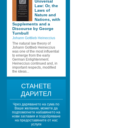
Universal 
Law: Or, the 
Laws of 
Nature and 
Nations, with 
Supplements and a 
Discourse by George 
Turnbull 
Johann Gottlieb Heineccius
The natural law theory of 
Johann Gottlieb Heineccius 
was one of the most influential 
to emerge from the early 
German Enlightenment. 
Heineccius continued and, in 
important respects, modified 
the ideas...
СТАНЕТЕ 
ДАРИТЕЛ
Чрез даряването на сума по 
Ваше желание, можете да 
подпомогнете набавянето на 
нови заглавия и подобряване 
на предоставяните от нас 
услуги