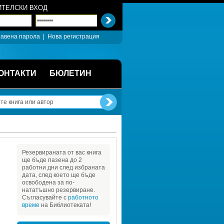
ТЕЛСКИ ВХОД
авена парола
| 
Нова регистрация
ОНТАКТИ
БЮЛЕТИН
Резервираната от вас книга 
ще бъде пазена до 2 
работни дни след избраната 
дата, след което ще бъде 
освободена за по-
нататъшно резервиране. 
Съгласувайте с 
работното 
време
на Библиотеката!