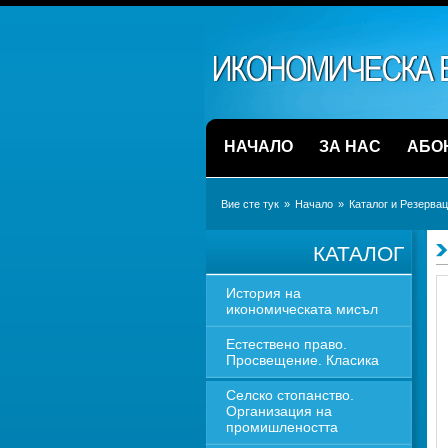
НАЧАЛО
ЗА НАС
АБО
Вие сте тук
» 
Начало
» 
Каталог и Резерва
КАТАЛОГ
История на 
икономическата мисъл
Естествено право. 
Просвещение. Класика
Селско стопанство. 
Организация на 
промишлеността