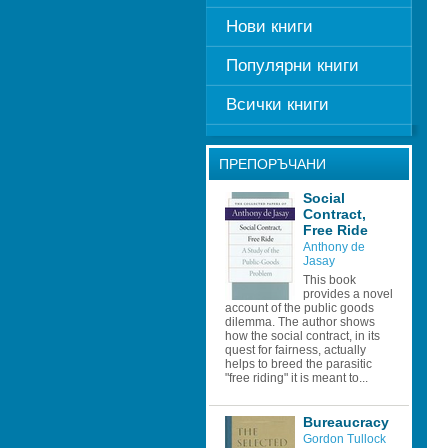
Нови книги
Популярни книги
Всички книги
ПРЕПОРЪЧАНИ
Social 
Contract, 
Free Ride
Anthony de 
Jasay
This book 
provides a novel 
account of the public goods 
dilemma. The author shows 
how the social contract, in its 
quest for fairness, actually 
helps to breed the parasitic 
"free riding" it is meant to...
Bureaucracy
Gordon Tullock