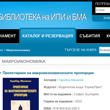
ПОТРЕБИ
Забр
НАМЕНТ
КАТАЛОГ И РЕЗЕРВАЦИЯ
СЪБИТИЯ
К
ТЪРСЕНЕ НА КНИГА
ция
» 
Макроикономика
МАКРОИКОНОМИКА
Проектиране на макроикономическите пропорции 
Автор(и) :
Гарабед Минасян
Издател :
Издателска къща "ГорексПрес" 
Място на издаване :
София, България
Година на издаване :
2010
ISBN :
978-954-616-208-3 