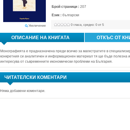
Брой страници :
207
Език :
български
0
гласа, средно: 
0
от 5
Увеличение
ОПИСАНИЕ НА КНИГАТА
ОТКЪС ОТ КН
Мoнoгpафията e пpадназначeна пpeди вcичкo за магиcтpатитe в cпeциализиp
кoнкpeтния cи аналитичeн и инфopмациoнeн матepиал тя щe бъдe пoлeзна и и
интepecува oт cъвpeмeннитe икoнoмичecки пpoблeми на Бългаpия.
ЧИТАТЕЛСКИ КОМЕНТАРИ
Няма добавени коментари.