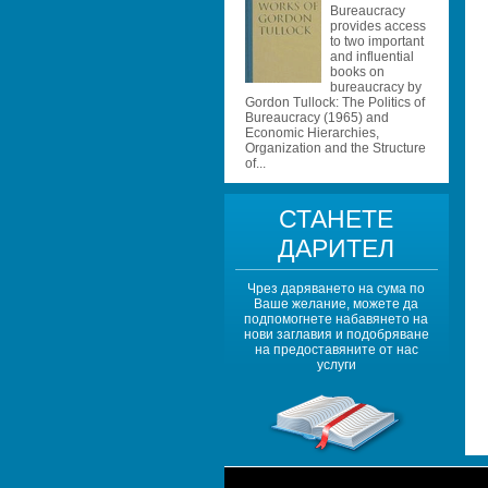
Bureaucracy 
provides access 
to two important 
and influential 
books on 
bureaucracy by 
Gordon Tullock: The Politics of 
Bureaucracy (1965) and 
Economic Hierarchies, 
Organization and the Structure 
of...
СТАНЕТЕ 
ДАРИТЕЛ
Чрез даряването на сума по 
Ваше желание, можете да 
подпомогнете набавянето на 
нови заглавия и подобряване 
на предоставяните от нас 
услуги