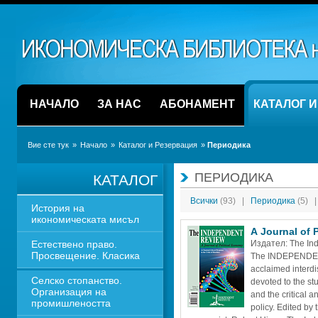
НАЧАЛО
ЗА НАС
АБОНАМЕНТ
КАТАЛОГ 
Вие сте тук
» 
Начало
» 
Каталог и Резервация
» 
Периодика
ПЕРИОДИКА
КАТАЛОГ
Всички 
(93)
|
Периодика 
(5)
|
История на 
икономическата мисъл
A Journal of 
Естествено право. 
Издател: The Ind
Просвещение. Класика
The INDEPENDEN
acclaimed interdis
Селско стопанство. 
devoted to the stu
Организация на 
and the critical a
промишлеността
policy. Edited by 