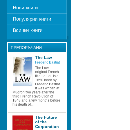
Нови книги
Популярни книги
Всички книги
ПРЕПОРЪЧАНИ
The Law
Frédéric Bastiat
The Law, 
original French 
title La Loi, is a 
1850 book by 
Frederic Bastiat. 
It was written at 
Mugron two years after the 
third French Revolution of 
1848 and a few months before 
his death of...
The Future 
of the 
Corporation