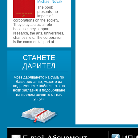
Michael Novak
The book 
presents the 
impact of 
corporations on the society. 
They play a crucial role 
because they support 
research, the arts, universities, 
charities, etc. The corporation 
is the commercial part of...
СТАНЕТЕ 
ДАРИТЕЛ
Чрез даряването на сума по 
Ваше желание, можете да 
подпомогнете набавянето на 
нови заглавия и подобряване 
на предоставяните от нас 
услуги