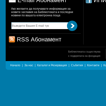
E-mail Абонамент
ИПИ
Ако желаете да получавате информация за 
новите заглавия на Библиотеката и последни 
новини по вашата електронна поща
RSS Абонамент
Библиотеката съществува
с подкрепата на фондация
Начало
|
За нас
|
Каталог и Резервация
|
Събития
|
Контакти
|
К