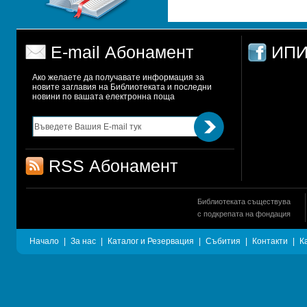
E-mail Абонамент
ИПИ
Ако желаете да получавате информация за 
новите заглавия на Библиотеката и последни 
новини по вашата електронна поща
RSS Абонамент
Библиотеката съществува
с подкрепата на фондация
Начало
|
За нас
|
Каталог и Резервация
|
Събития
|
Контакти
|
К