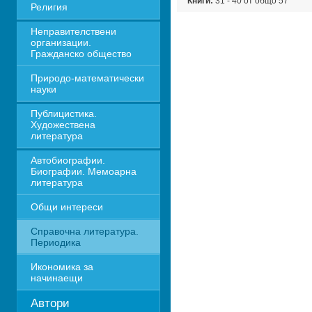
Книги:
31 - 40 от общо 57
Религия
Неправителствени 
организации. 
Гражданско общество
Природо-математически 
науки
Публицистика. 
Художествена 
литература
Автобиографии. 
Биографии. Мемоарна 
литература
Общи интереси
Справочна литература. 
Периодика
Икономика за 
начинаещи
Автори