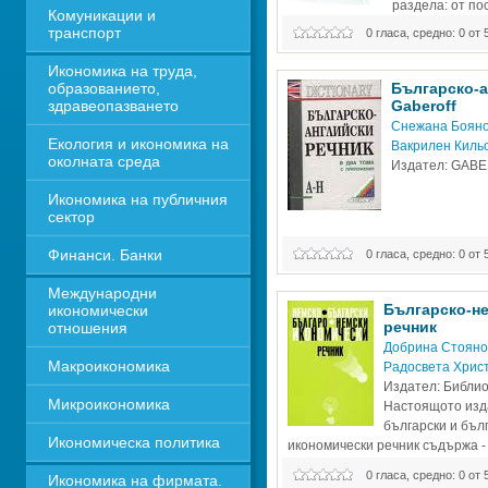
раздела: от по
Комуникации и 
през делови ра
транспорт
0 гласа, средно: 0 от 
Икономика на труда, 
образованието, 
Българско-ан
здравеопазването
Gaberoff
Снежана Боян
Екология и икономика на 
Вакрилен Киль
околната среда
Издател: GAB
Икономика на публичния 
сектор
Финанси. Банки
0 гласа, средно: 0 от 
Международни 
Българско-не
икономически 
речник
отношения
Добрина Стояно
Макроикономика
Радосвета Хрис
Издател: Библио
Микроикономика
Настоящото изд
български и бълг
Икономическа политика
икономически речник съдържа - в
000 думи и изрази както от спец
0 гласа, средно: 0 от 
Икономика на фирмата. 
общия съвременен немски език