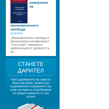
измерения 
на 
икономическата 
свобода
колектив
„Икономическата свобода и 
финансовата независимост 
"съпътсват" човешката 
цивилизация от древността 
до...
СТАНЕТЕ 
ДАРИТЕЛ
Чрез даряването на сума по 
Ваше желание, можете да 
подпомогнете набавянето на 
нови заглавия и подобряване 
на предоставяните от нас 
услуги