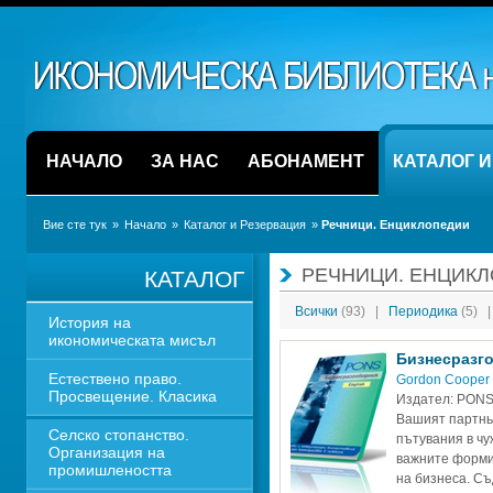
НАЧАЛО
ЗА НАС
АБОНАМЕНТ
КАТАЛОГ 
Вие сте тук
» 
Начало
» 
Каталог и Резервация
» 
Речници. Енциклопедии
РЕЧНИЦИ. ЕНЦИК
КАТАЛОГ
Всички 
(93)
|
Периодика 
(5)
|
История на 
икономическата мисъл
Бизнесразг
Естествено право. 
Gordon Cooper
Просвещение. Класика
Издател: PON
Вашият партньо
Селско стопанство. 
пътувания в чу
Организация на 
важните форми 
промишлеността
на бизнеса. Съ