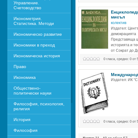
Управление. 
Счетоводство
Енциклопеди
мисъл
Иконометрия. 
колектив
Статистика. Методи
Издател: Центъ
Икономическо развитие
демокрацията
Представяща це
Икономики в преход
историята и те
от Сократ до Д
Икономическа история
енциклопедия предлага на изуч
0 гласа, средно: 0 от 
мислене достоверен справочник
Право
Международ
Икономика 
Издател: ИК “С
Обществено-
политически науки
Философия, психология, 
религия
История
0 гласа, средно: 0 от 
Философия