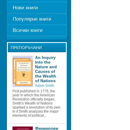
Нови книги
Популярни книги
Всички книги
ПРЕПОРЪЧАНИ
An Inquiry 
Into the 
Nature and 
Causes of 
the Wealth 
of Nations
Adam Smith
First published in 1776, the 
year in which the American 
Revolution officially began, 
Smith's Wealth of Nations 
sparked a revolution of its own. 
In it Smith analyzes the major 
elements of political...
Финансови 