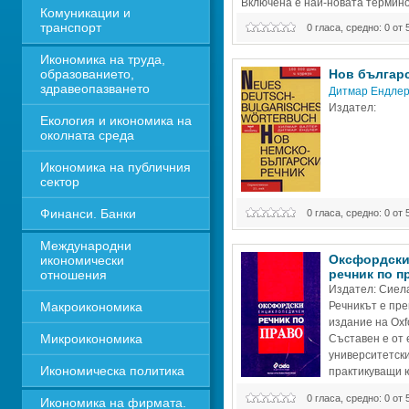
Включена е най-новата термино
Комуникации и 
бизнес комуникацията и от част
транспорт
0 гласа, средно: 0 от 
финанси, борси, маркетинг,
Икономика на труда, 
образованието, 
Нов българс
здравеопазването
Дитмар Ендле
Издател: 
Екология и икономика на 
околната среда
Икономика на публичния 
сектор
Финанси. Банки
0 гласа, средно: 0 от 
Международни 
Оксфордски
икономически 
речник по п
отношения
Издател: Сиел
Макроикономика
Речникът е пре
издание на Oxfor
Микроикономика
Съставен е от 
университетски
Икономическа политика
практикуващи ю
солиситори). 
0 гласа, средно: 0 от 
Икономика на фирмата. 