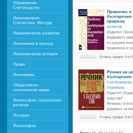
Управление. 
Счетоводство
Правопис и 
българския е
Иконометрия. 
правила 
Статистика. Методи
колектив
Издател: Просв
Икономическо развитие
Изданиeто има
и cъдържа оcно
Икономики в преход
правопиcа и пу
Икономическа история
българския ези
0 гласа, средно: 0 от 
eкип eзиковeди, cпeциалиcти по
Право
Инcтитута за българcки
Речник на но
Икономика 
българския 
Сия Колковска
,
Обществено-
Пернишка 
политически науки
Издател: Издат
изкуство" 
Философия, психология, 
Речникът е бог
религия
документ за нов
различна степе
История
0 гласа, средно: 0 от 
активно използвани. Източник е 
изследвания и кодификация, но 
Философия