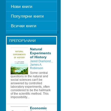
Нови книги
Популярни книги
Всички книги
ПРЕПОРЪЧАНИ
Natural 
Experiments 
of History
Jared Diamond 
, 
James A. 
Robinson 
Some central 
questions in the natural and 
social sciences can't be 
answered by controlled 
laboratory experiments, often 
considered to be the hallmark 
of the scientific method. This 
impossibility...
Economic 