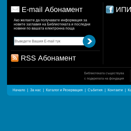
E-mail Абонамент
ИПИ
Ако желаете да получавате информация за 
новите заглавия на Библиотеката и последни 
новини по вашата електронна поща
RSS Абонамент
Библиотеката съществува
с подкрепата на фондация
Начало
|
За нас
|
Каталог и Резервация
|
Събития
|
Контакти
|
К