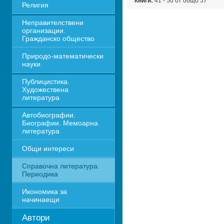
Книги:
41 - 50 от общо 57
Религия
Неправителствени 
организации. 
Гражданско общество
Природо-математически 
науки
Публицистика. 
Художествена 
литература
Автобиографии. 
Биографии. Мемоарна 
литература
Общи интереси
Справочна литература. 
Периодика
Икономика за 
начинаещи
Автори