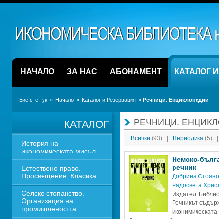
НАЧАЛО
ЗА НАС
АБОНАМЕНТ
КАТАЛОГ 
Вие сте тук
» 
Начало
» 
Каталог и Резервация
» 
Речници. Енциклопедии
РЕЧНИЦИ. ЕНЦИК
КАТАЛОГ
Всички 
(93)
|
Периодика 
(5)
|
История на 
икономическата мисъл
Немско-бълга
речник
Естествено право. 
Просвещение. Класика
Добрина Стояно
Радосвета Хрис
Селско стопанство. 
Издател: Библио
Организация на 
Речникът съдърж
промишлеността
иконимическата т