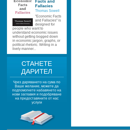
Facts and 
Fallacies
Thomas Sowell
"Economic Facts 
and Fallacies" is 
designed for 
people who want to 
understand economic issues 
without getting bogged down 
in economic jargon, graphs, or 
political rhetoric. Writing in a 
lively manner...
СТАНЕТЕ 
ДАРИТЕЛ
Чрез даряването на сума по 
Ваше желание, можете да 
подпомогнете набавянето на 
нови заглавия и подобряване 
на предоставяните от нас 
услуги