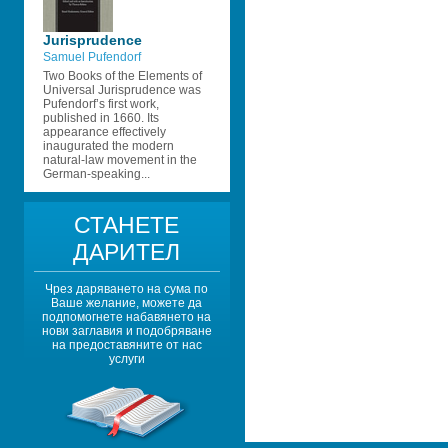
Jurisprudence 
Samuel Pufendorf
Two Books of the Elements of 
Universal Jurisprudence was 
Pufendorf’s first work, 
published in 1660. Its 
appearance effectively 
inaugurated the modern 
natural-law movement in the 
German-speaking...
СТАНЕТЕ 
ДАРИТЕЛ
Чрез даряването на сума по 
Ваше желание, можете да 
подпомогнете набавянето на 
нови заглавия и подобряване 
на предоставяните от нас 
услуги