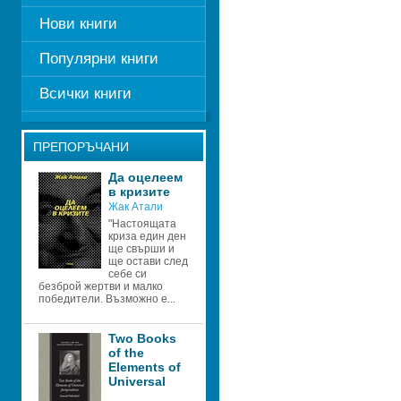
Нови книги
Популярни книги
Всички книги
ПРЕПОРЪЧАНИ
Да оцелеем 
в кризите 
Жак Атали 
"Настоящата 
криза един ден 
ще свърши и 
ще остави след 
себе си 
безброй жертви и малко 
победители. Възможно е...
Two Books 
of the 
Elements of 
Universal 