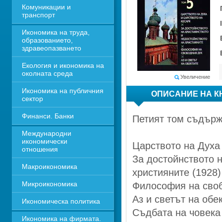
Комуникации и 
транспорт
Икономика на труда, 
образованието, 
здравеопазването
Екология и икономика на 
околната среда
Увеличение
Икономика на публичния 
ОПИСАНИЕ НА К
сектор
Финанси. Банки
Петият том съдърж
Международни 
икономически 
Царството на Духа 
отношения
За достойнството н
Макроикономика
християните (1928)
Микроикономика
Философия на свобо
Аз и светът на обе
Икономическа политика
Съдбата на човека
Икономика на фирмата. 