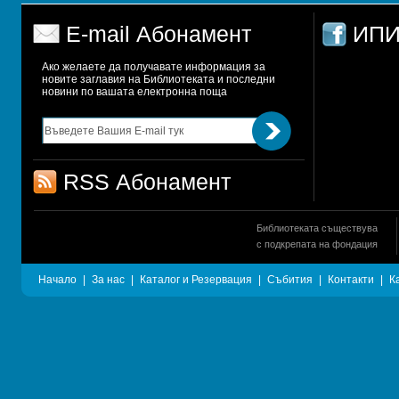
E-mail Абонамент
ИПИ
Ако желаете да получавате информация за 
новите заглавия на Библиотеката и последни 
новини по вашата електронна поща
RSS Абонамент
Библиотеката съществува
с подкрепата на фондация
Начало
|
За нас
|
Каталог и Резервация
|
Събития
|
Контакти
|
К