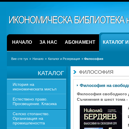
НАЧАЛО
ЗА НАС
АБОНАМЕНТ
КАТАЛОГ 
Вие сте тук
» 
Начало
» 
Каталог и Резервация
» 
Философия
ФИЛОСОФИЯ
КАТАЛОГ
История на 
Философия на свободн
икономическата мисъл
Философия свободного 
Естествено право. 
Съчинения в шест тома - 
Просвещение. Класика
Селско стопанство. 
Организация на 
промишлеността