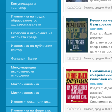
да подпомогне 
Комуникации и 
обучението по 
транспорт
0 гласа, средно: 0 от 
финанси и кредит; пари, банки и
банкови анализи. 
Икономика на труда, 
образованието, 
Речник на ч
здравеопазването
българския е
колектив
Екология и икономика на 
Издател: Издат
околната среда
изкуство" 
Допълнен и осн
Икономика на публичния 
проф. Емилия 
сектор
дело на авторс
изтъкнати език
Финанси. Банки
0 гласа, средно: 0 от 
българската лексикография. Тов
и
Международни 
Синонимен р
икономически 
съвременния
отношения
книжовен ези
Макроикономика
колектив
Издател: Издат
Микроикономика
изкуство" 
Пред читателя 
Икономическа политика
Синонимния ре
български книжо
0 гласа, средно: 0 от 
Икономика на фирмата. 
представя по най-пълен, преци