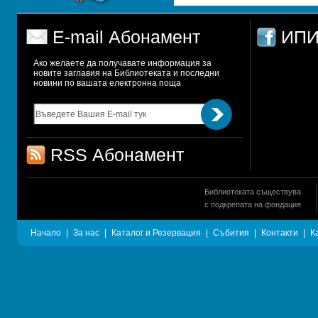
E-mail Абонамент
ИПИ
Ако желаете да получавате информация за 
новите заглавия на Библиотеката и последни 
новини по вашата електронна поща
RSS Абонамент
Библиотеката съществува
с подкрепата на фондация
Начало
|
За нас
|
Каталог и Резервация
|
Събития
|
Контакти
|
К