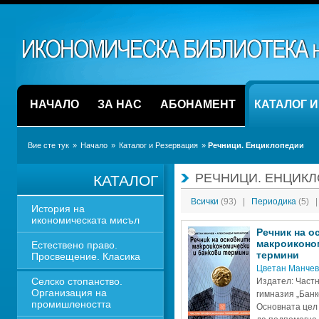
НАЧАЛО
ЗА НАС
АБОНАМЕНТ
КАТАЛОГ 
Вие сте тук
» 
Начало
» 
Каталог и Резервация
» 
Речници. Енциклопедии
РЕЧНИЦИ. ЕНЦИК
КАТАЛОГ
Всички 
(93)
|
Периодика 
(5)
|
История на 
икономическата мисъл
Речник на о
макроиконом
Естествено право. 
термини
Просвещение. Класика
Цветан Манчев
Селско стопанство. 
Издател: Част
Организация на 
гимназия „Банк
промишлеността
Основната цел 