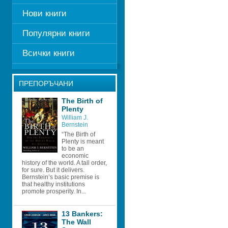
Нови книги
Популярни книги
Всички книги
ПРЕПОРЪЧАНИ
The Birth of 
Plenty 
William J. 
Bernstein
“The Birth of 
Plenty is meant 
to be an 
economic 
history of the world. A tall order, 
for sure. But it delivers. 
Bernstein’s basic premise is 
that healthy institutions 
promote prosperity. In...
13 Bankers: 
The Wall 