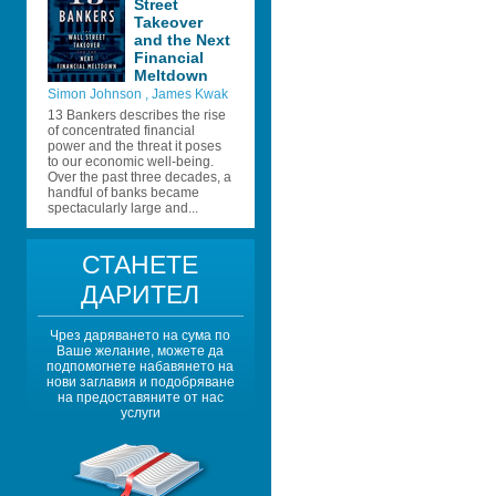
Street 
Takeover 
and the Next 
Financial 
Meltdown
Simon Johnson 
, 
James Kwak 
13 Bankers describes the rise 
of concentrated financial 
power and the threat it poses 
to our economic well-being. 
Over the past three decades, a 
handful of banks became 
spectacularly large and...
СТАНЕТЕ 
ДАРИТЕЛ
Чрез даряването на сума по 
Ваше желание, можете да 
подпомогнете набавянето на 
нови заглавия и подобряване 
на предоставяните от нас 
услуги