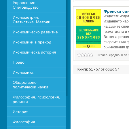
Управление. 
начин синонимното богатство на
Счетоводство
Френски син
Издател: Издат
Иконометрия. 
Изданието насо
Статистика. Методи
на думите спор
Икономическо развитие
граматиката и м
Включва речник
Икономики в преход
съвременния фр
обикновения до
Икономическа история
0 гласа, средно: 0 от 
Право
Книги:
51 - 57 от общо 57
Икономика 
Обществено-
политически науки
Философия, психология, 
религия
История
Философия